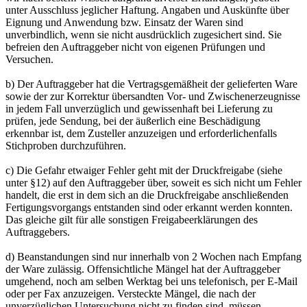
unter Ausschluss jeglicher Haftung. Angaben und Auskünfte über
Eignung und Anwendung bzw. Einsatz der Waren sind
unverbindlich, wenn sie nicht ausdrücklich zugesichert sind. Sie
befreien den Auftraggeber nicht von eigenen Prüfungen und
Versuchen.
b) Der Auftraggeber hat die Vertragsgemäßheit der gelieferten Ware
sowie der zur Korrektur übersandten Vor- und Zwischenerzeugnisse
in jedem Fall unverzüglich und gewissenhaft bei Lieferung zu
prüfen, jede Sendung, bei der äußerlich eine Beschädigung
erkennbar ist, dem Zusteller anzuzeigen und erforderlichenfalls
Stichproben durchzuführen.
c) Die Gefahr etwaiger Fehler geht mit der Druckfreigabe (siehe
unter §12) auf den Auftraggeber über, soweit es sich nicht um Fehler
handelt, die erst in dem sich an die Druckfreigabe anschließenden
Fertigungsvorgangs entstanden sind oder erkannt werden konnten.
Das gleiche gilt für alle sonstigen Freigabeerklärungen des
Auftraggebers.
d) Beanstandungen sind nur innerhalb von 2 Wochen nach Empfang
der Ware zulässig. Offensichtliche Mängel hat der Auftraggeber
umgehend, noch am selben Werktag bei uns telefonisch, per E-Mail
oder per Fax anzuzeigen. Versteckte Mängel, die nach der
unverzüglichen Untersuchung nicht zu finden sind, müssen