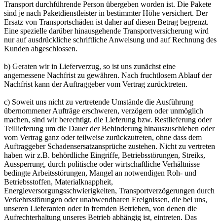
Transport durchführende Person übergeben worden ist. Die Pakete
sind je nach Paketdienstleister in bestimmter Höhe versichert. Der
Ersatz von Transportschäden ist daher auf diesen Betrag begrenzt.
Eine spezielle darüber hinausgehende Transportversicherung wird
nur auf ausdrückliche schriftliche Anweisung und auf Rechnung des
Kunden abgeschlossen.
b) Geraten wir in Lieferverzug, so ist uns zunächst eine
angemessene Nachfrist zu gewähren. Nach fruchtlosem Ablauf der
Nachfrist kann der Auftraggeber vom Vertrag zurücktreten.
c) Soweit uns nicht zu vertretende Umstände die Ausführung
übernommener Aufträge erschweren, verzögern oder unmöglich
machen, sind wir berechtigt, die Lieferung bzw. Restlieferung oder
Teillieferung um die Dauer der Behinderung hinauszuschieben oder
vom Vertrag ganz oder teilweise zurückzutreten, ohne dass dem
Auftraggeber Schadensersatzansprüche zustehen. Nicht zu vertreten
haben wir z.B. behördliche Eingriffe, Betriebsstörungen, Streiks,
Aussperrung, durch politische oder wirtschaftliche Verhältnisse
bedingte Arbeitsstörungen, Mangel an notwendigen Roh- und
Betriebsstoffen, Materialknappheit,
Energieversorgungsschwierigkeiten, Transportverzögerungen durch
Verkehrsstörungen oder unabwendbaren Ereignissen, die bei uns,
unseren Lieferanten oder in fremden Betrieben, von denen die
Aufrechterhaltung unseres Betrieb abhängig ist, eintreten. Das