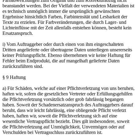
Farbabweichungen zum Original und zum Korrekturabzug nicht
beanstandet werden. Bei der Vielfalt der verwendeten Materialien ist
es technisch unmöglich immer die ursprünglich gewünschten
Ergebnisse hinsichtlich Farben, Farbintensität und Lesbarkeit der
Texte zu erzielen. Für Farbveränderungen, die durch Lager- und
Lichteinflüsse mit der Zeit allenfalls entstehen können, besteht kein
Ersatzanspruch.
i) Vom Auftraggeber oder durch einen von ihm eingeschalteten
Dritten angelieferte oder übertragene Daten unterliegen unsererseits
keiner Prüfungspflicht. Ebenso übernehmen wir keine Haftung für
Fehler beim Endprodukt, die auf mangelhaft gelieferte Daten
zurückzuführen sind.
§ 9 Haftung
a) Für Schäden, welche auf einer Pflichtverletzung von uns beruhen,
haften wir, sofern die gesetzlichen Vertreter oder Erfüllungsgehilfen
die Pflichtverletzung vorsätzlich oder grob fahrlässig begangen
haben. Soweit der Schadenersatzanspruch des Auftraggebers darauf
beruht, dass wir leicht fahrlässig, eine obliegende Pflicht verletzt
haben, haften wir, soweit die Pflichtverletzung sich auf eine
wesentliche Vertragspflicht bezieht. Dies gilt insbesondere, soweit
die Pflichtverletzung auf Unmöglichkeit, Unvermögen oder auf
Verschulden bei Vertragsschluss zurückzuführen ist.